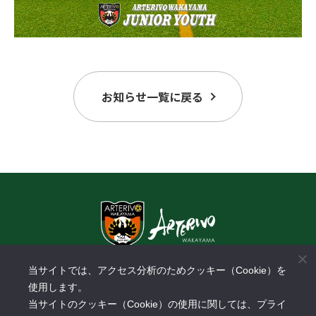
お知らせ一覧に戻る
〒640-8433 和歌山県和歌山市中野31-1
当サイトでは、アクセス分析のためクッキー（Cookie）を
​スーパーセンターオークワパームシティ和歌山店3F
使用します。
TEL:
073-488-3288
FAX: 073-488-3289
当サイトのクッキー（Cookie）の使用に関しては、プライ
営業時間：10:00～18:00