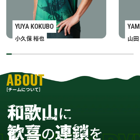
YUYA KOKUBO
YAM
小久保 裕也
山田
ABOUT
［チームについて］