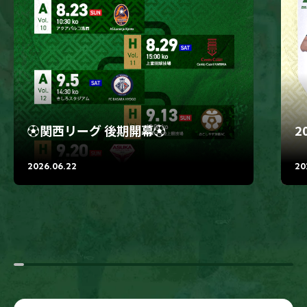
⚽関西リーグ 後期開幕⚽
2
2026.06.22
20