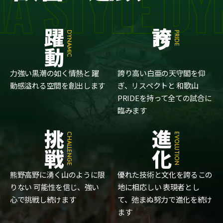
STYLE DYNA
躍動
誇り
DYNAMIC
PRIDE
力強い黒潮の如く情熱と
躍
誇り高い白亜の天守閣を仰
動感溢れる空間を創出します
ぎ、リスペクトと
和歌山
PRIDEを持って全ての試合に
臨みます
挑戦
進化
CHALLENGE
EVOLUTION
熊野高野に湧く山のように限
優れた技術と文化を誇るこの
りない
可能性を信じ、強い
地に相応しい
表現者とし
心で挑戦し続けます
て、弛まぬ努力で進化を続け
ます