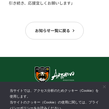
引き続き、応援宜しくお願いします」
お知らせ一覧に戻る
〒640-8433 和歌山県和歌山市中野31-1
​スーパーセンターオークワパームシティ和歌山店3F
当サイトでは、アクセス分析のためクッキー（Cookie）を
使用します。
TEL:
073-488-3288
FAX: 073-488-3289
当サイトのクッキー（Cookie）の使用に関しては、プライ
営業時間：10:00～18:00
バシーポリシーをお読みください。
休業日：土日祝日、年末年始