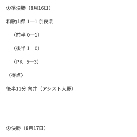
⚽準決勝（8月16日）
和歌山県 1─1 奈良県
（前半 0─1）
（後半 1─0）
（PK 5─3）
〈得点〉
後半11分 向井（アシスト大野）
⚽決勝（8月17日）