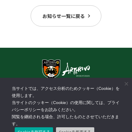
お知らせ一覧に戻る
〒640-8433 和歌山県和歌山市中野31-1
当サイトでは、アクセス分析のためクッキー（Cookie）を
​スーパーセンターオークワパームシティ和歌山店3F
使用します。
TEL:
073-488-3288
FAX: 073-488-3289
当サイトのクッキー（Cookie）の使用に関しては、プライ
営業時間：10:00～18:00
バシーポリシーをお読みください。
休業日：土日祝日、年末年始
閲覧を継続される場合、許可したものとさせていただきま
す。
Cookieを許可する
Cookieを拒否する