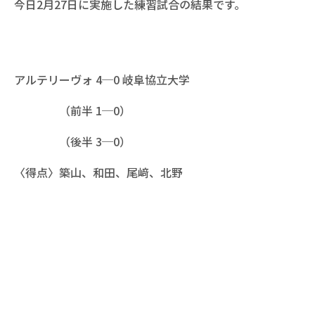
今日2月27日に実施した練習試合の結果です。
アルテリーヴォ 4─0 岐阜協立大学
（前半 1─0）
（後半 3─0）
〈得点〉築山、和田、尾﨑、北野