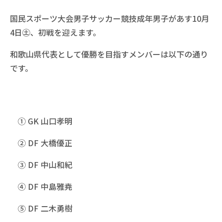
国民スポーツ大会男子サッカー競技成年男子があす10月
4日㊏、初戦を迎えます。
和歌山県代表として優勝を目指すメンバーは以下の通り
です。
① GK 山口孝明
② DF 大橋優正
③ DF 中山和紀
④ DF 中島雅尭
⑤ DF 二木勇樹