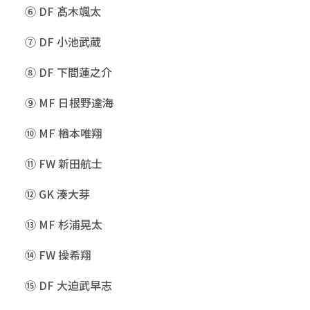
⑥ DF 髙木颯太
⑦ DF 小池武蔵
⑧ DF 下間蓮之介
⑨ MF 日根野達海
⑩ MF 楢本唯翔
⑪ FW 新田航士
⑫ GK 湊大芽
⑬ MF 杉浦晃太
⑭ FW 操希翔
⑮ DF 大迫武早志