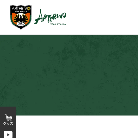
前
の
ペ
ー
ジ
へ
グッズ