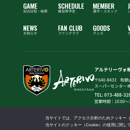
GAME
SCHEDULE
MEMBER
J
試合⽇程‧結果
練習等予定
選手・スタッフ
NEWS
FAN CLUB
GOODS
お知らせ
ファンクラブ
グッズ
アルテリーヴォ
〒640-8433 和
​スーパーセンター
TEL:
073-488-32
営業時間：10:00～1
当サイトでは、アクセス分析のためクッキー（C
当サイトのクッキー（Cookie）の使用に関