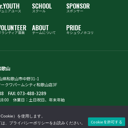
r
.YOUTH
SCHOOL
SPONSOR
ジュニアユース
スクール
スポンサー
VOLUNTEER
ABOUT
PRIDE
ボランティア募集
チームについて
キシュウノホコリ
和歌山
歌山県和歌山市中野31-1
オークワパームシティ和歌山店3F
88
FAX: 073-488-3289
8:00
休業日：土日祝日、年末年始
ookie）を使用します。
Cookieを許可する
しては、プライバシーポリシーをお読みください。