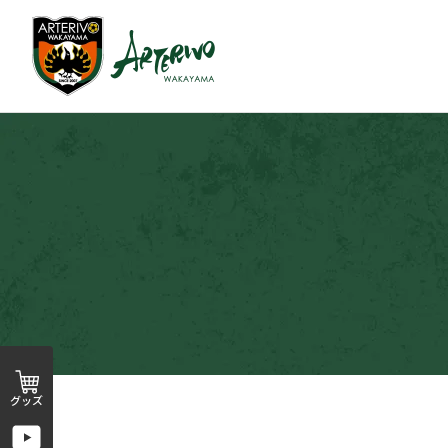
前
の
ペ
ー
ジ
へ
グッズ