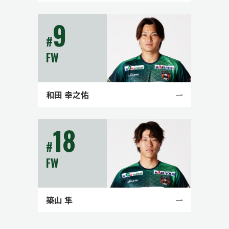
9
#
FW
和田 幸之佑
18
#
FW
築山 隼