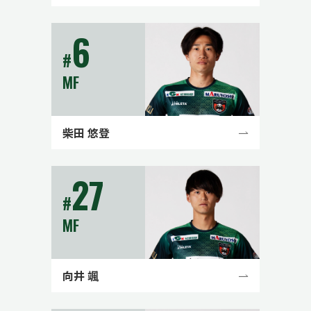
6
#
MF
柴田 悠登
27
#
MF
向井 颯