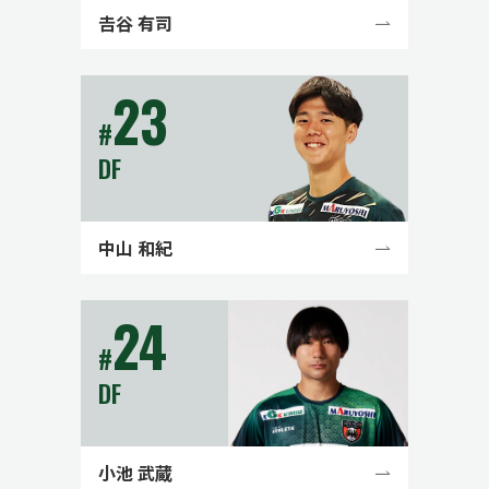
𠮷谷 有司
23
#
DF
中山 和紀
24
#
DF
小池 武蔵