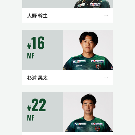
大野 幹生
16
#
MF
杉浦 晃太
22
#
MF