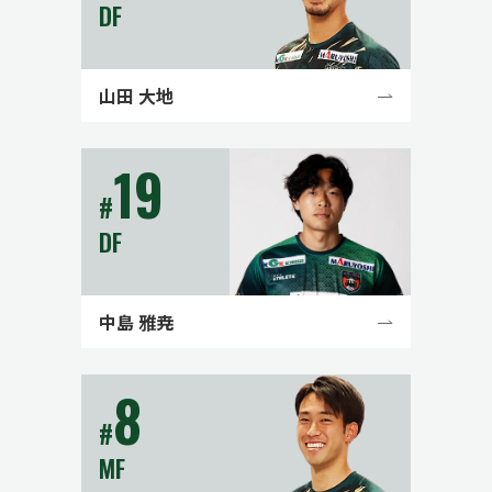
DF
山田 大地
19
#
DF
中島 雅尭
8
#
MF