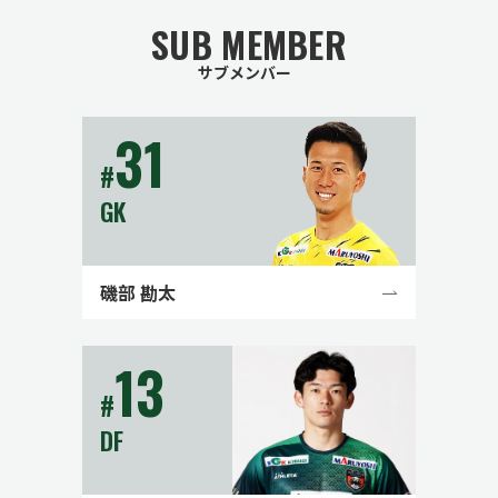
SUB MEMBER
サブメンバー
31
#
GK
磯部 勘太
13
#
DF