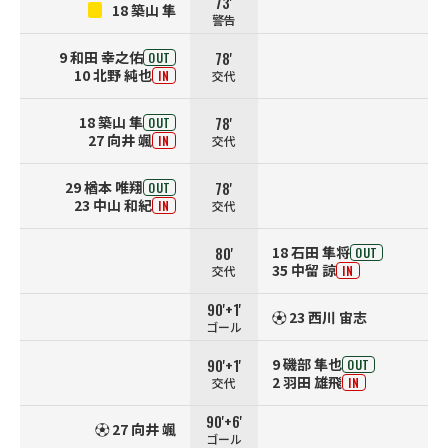
73'
18 築山 隼
警告
78'
9 和田 幸之佑
OUT
10 北野 純也
交代
IN
78'
18 築山 隼
OUT
27 向井 颯
交代
IN
78'
29 楢本 唯翔
OUT
23 中山 和紀
交代
IN
80'
18 石田 隼将
OUT
35 中留 諒
交代
IN
90'+1'
⚽️ 23 西川 宙志
ゴール
90'+1'
9 磯部 隼也
OUT
2 羽田 雄飛
交代
IN
90'+6'
⚽️ 27 向井 颯
ゴール