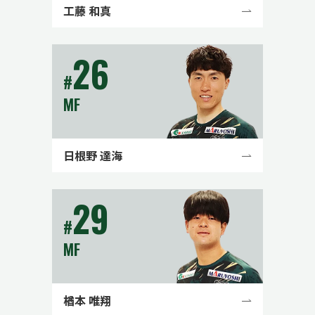
工藤 和真
26
#
MF
日根野 達海
29
#
MF
楢本 唯翔