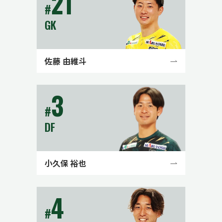
21
#
GK
佐藤 由維斗
3
#
DF
小久保 裕也
4
#