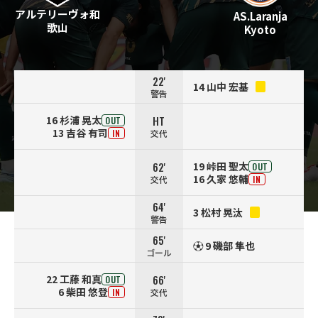
アルテリーヴォ和
AS.Laranja
歌山
Kyoto
22'
14 山中 宏基
警告
HT
16 杉浦 晃太
OUT
13 吉谷 有司
交代
IN
62'
19 峠田 聖太
OUT
16 久家 悠輔
交代
IN
64'
3 松村 晃汰
警告
65'
⚽️ 9 磯部 隼也
ゴール
66'
22 工藤 和真
OUT
6 柴田 悠登
交代
IN