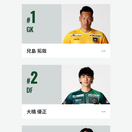
1
#
GK
兒島 拓哉
2
#
DF
大橋 優正