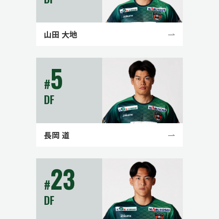
山田 大地
5
#
DF
長岡 道
23
#
DF