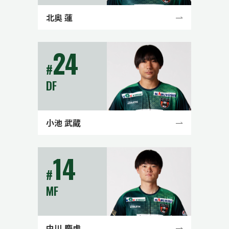
北奥 蓮
24
#
DF
小池 武蔵
14
#
MF
中川 慶虎