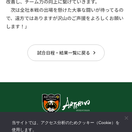
改善し、チーム力の向上に繋げていきます。
次は全社本戦の出場を懸けた大事な闘いが待ってるの
で、遠方ではありますが沢山のご声援をよろしくお願い
します！」
試合日程・結果一覧に戻る
〒640-8433 和歌山県和歌山市中野31-1
当サイトでは、アクセス分析のためクッキー（Cookie）を
​スーパーセンターオークワパームシティ和歌山店3F
使用します。
TEL:
073-488-3288
FAX: 073-488-3289