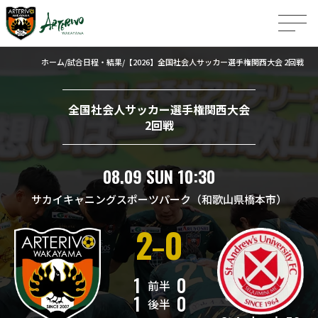
ホーム
試合日程・結果
【2026】全国社会人サッカー選手権関西大会 2回戦
全国社会人サッカー選手権関西大会
2回戦
08.09 SUN 10:30
サカイキャニングスポーツパーク（和歌山県橋本市）
2
0
1
0
前半
1
0
後半