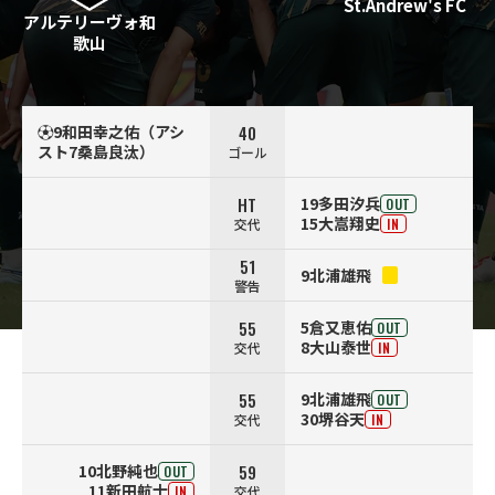
St.Andrew's FC
アルテリーヴォ和
歌山
40
⚽9和田幸之佑（アシ
スト7桑島良汰）
ゴール
HT
19多田汐兵
OUT
15大嵩翔史
交代
IN
51
9北浦雄飛
警告
55
5倉又恵佑
OUT
8大山泰世
交代
IN
55
9北浦雄飛
OUT
30堺谷天
交代
IN
59
10北野純也
OUT
11新田航士
交代
IN