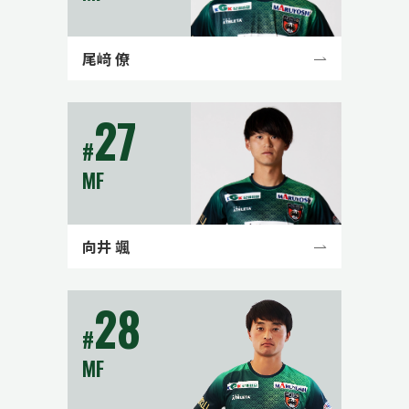
尾﨑 僚
27
#
MF
向井 颯
28
#
MF