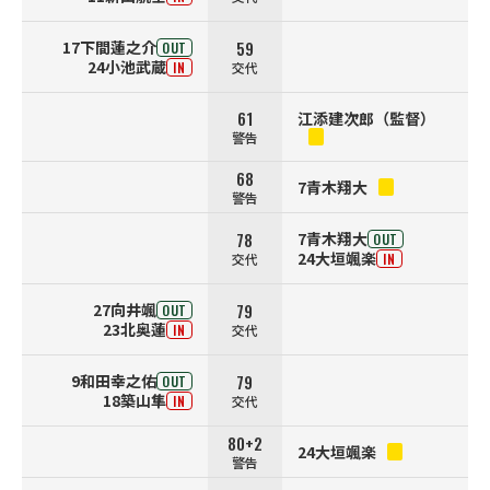
59
17下間蓮之介
OUT
24小池武蔵
交代
IN
61
江添建次郎（監督）
警告
68
7青木翔大
警告
78
7青木翔大
OUT
24大垣颯楽
交代
IN
79
27向井颯
OUT
23北奥蓮
交代
IN
79
9和田幸之佑
OUT
18築山隼
交代
IN
80+2
24大垣颯楽
警告