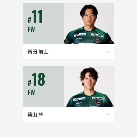
11
#
FW
新田 航士
18
#
FW
築山 隼