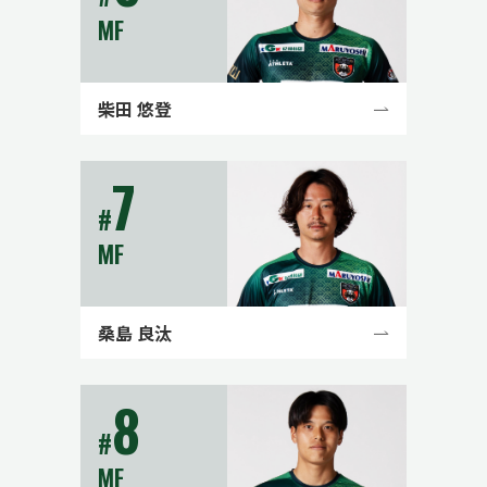
MF
柴田 悠登
7
#
MF
桑島 良汰
8
#
MF