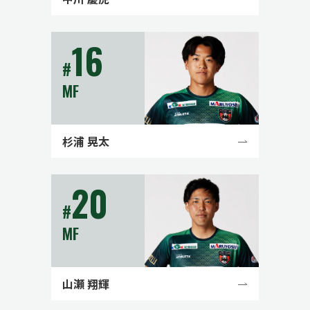
16
#
MF
杉浦 晃太
20
#
MF
山瀬 翔輝