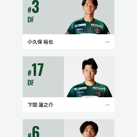
3
#
DF
小久保 裕也
17
#
DF
下間 蓮之介
6
#