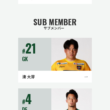
SUB MEMBER
サブメンバー
21
#
GK
湊 大芽
4
#
DF