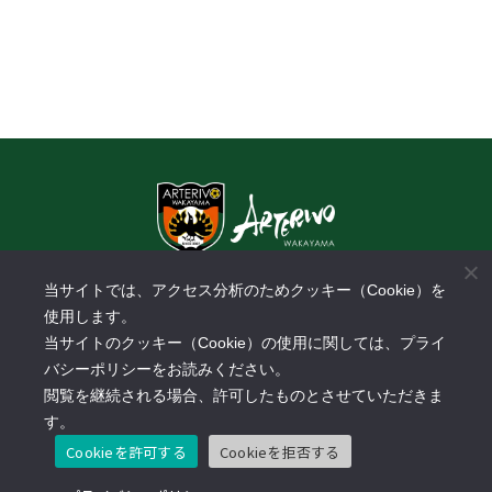
〒640-8433 和歌山県和歌山市中野31-1
当サイトでは、アクセス分析のためクッキー（Cookie）を
​スーパーセンターオークワパームシティ和歌山店3F
使用します。
TEL:
073-488-3288
FAX: 073-488-3289
当サイトのクッキー（Cookie）の使用に関しては、プライ
営業時間：10:00～18:00
バシーポリシーをお読みください。
休業日：土日祝日、年末年始
閲覧を継続される場合、許可したものとさせていただきま
す。
Cookieを許可する
Cookieを拒否する