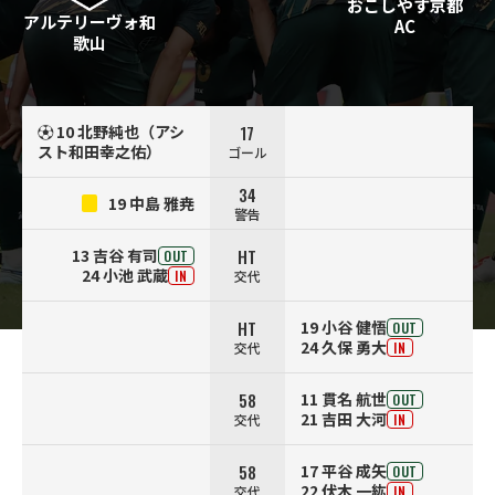
おこしやす京都
アルテリーヴォ和
AC
歌山
17
⚽ 10 北野純也（アシ
スト和田幸之佑）
ゴール
34
19 中島 雅尭
警告
HT
13 吉谷 有司
OUT
24 小池 武蔵
交代
IN
HT
19 小谷 健悟
OUT
24 久保 勇大
交代
IN
58
11 貫名 航世
OUT
21 吉田 大河
交代
IN
58
17 平谷 成矢
OUT
22 伏木 一紘
交代
IN