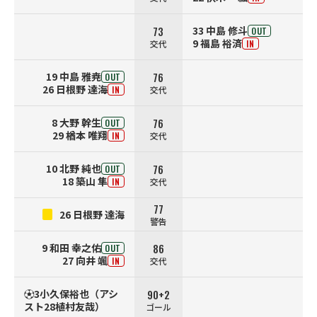
73
33 中島 修斗
OUT
9 福島 裕済
交代
IN
76
19 中島 雅尭
OUT
26 日根野 達海
交代
IN
76
8 大野 幹生
OUT
29 楢本 唯翔
交代
IN
76
10 北野 純也
OUT
18 築山 隼
交代
IN
77
26 日根野 達海
警告
86
9 和田 幸之佑
OUT
27 向井 颯
交代
IN
90+2
⚽3小久保裕也（アシ
スト28植村友哉）
ゴール